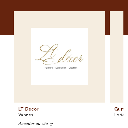
LT Decor
Gurvan
Vannes
Lorien
Accéder au site